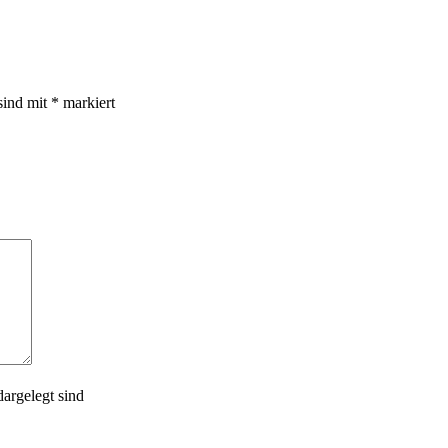
sind mit
*
markiert
argelegt sind