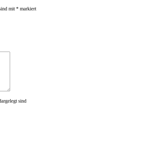
sind mit
*
markiert
argelegt sind