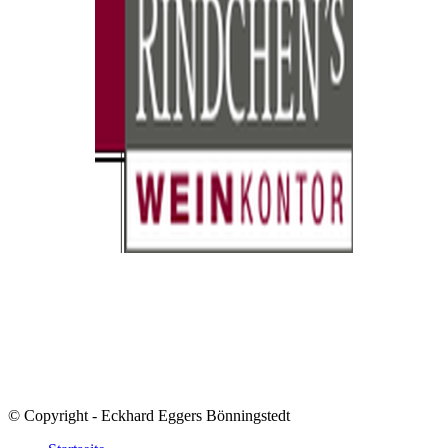
© Copyright - Eckhard Eggers Bönningstedt