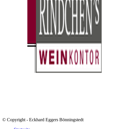
© Copyright - Eckhard Eggers Bönningstedt